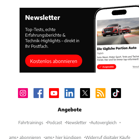
Newsletter
Top-Tests, echte
Erfahrungsberichte &
Technik-Highlights – direkt in
Ihr Postfach.
Kostenlos abonnieren
Angebote
Fahrtrainings
Podcast
Newsletter
Autovergleich
ams+ abonnieren
ams+ hier kündigen
Widerruf digitaler Käufe