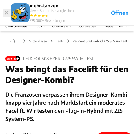
Hefte
Produkte
mehr-tanken
Clever Spritpreise vergleichen
Öffnen
Abo
★
★
★
★
★
★
Marken
Anmelden
Menü
335.000+
Bewertungen
Mittelklasse
SUV
Oberklasse
Sportwagen
Reise
Van
Mittelklasse
Tests
Peugeot 508 Hybrid 225 SW im Test
PEUGEOT 508 HYBRID 225 SW IM TEST
Was bringt das Facelift für den
Designer-Kombi?
Die Franzosen verpassen ihrem Designer-Kombi
knapp vier Jahre nach Marktstart ein moderates
Facelift. Wir testen den Plug-in-Hybrid mit 225
System-PS.