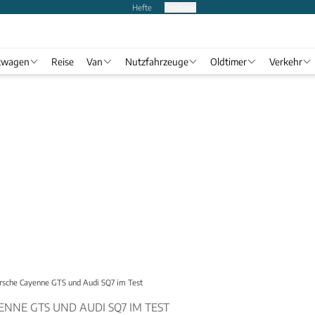
Hefte
Produkte
twagen
Reise
Van
Nutzfahrzeuge
Oldtimer
Verkehr
rsche Cayenne GTS und Audi SQ7 im Test
NNE GTS UND AUDI SQ7 IM TEST