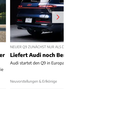
NEUER Q9 ZUNÄCHST NUR ALS DIESEL
er
Liefert Audi noch Benziner nach?
Audi startet den Q9 in Europa – mit Diesel statt Benziner.
ie
Neuvorstellungen & Erlkönige