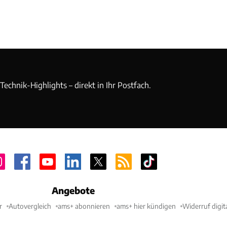
echnik-Highlights – direkt in Ihr Postfach.
Angebote
r
Autovergleich
ams+ abonnieren
ams+ hier kündigen
Widerruf digit