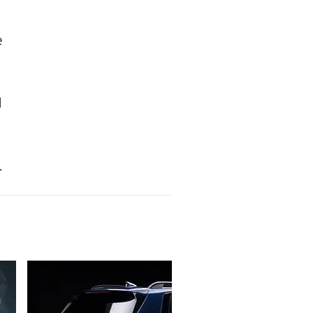
e
d
.