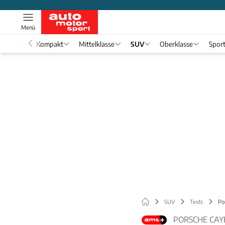
Menü
nwagen
Kompakt
Mittelklasse
SUV
Oberklasse
Spor
SUV
Tests
Po
PORSCHE CAYE