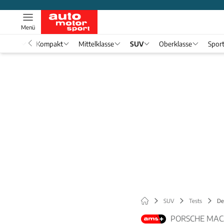
Menü
nwagen
Kompakt
Mittelklasse
SUV
Oberklasse
Spor
SUV
Tests
De
PORSCHE MACA