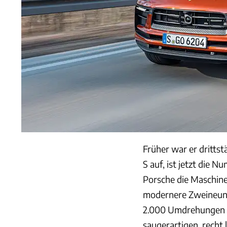
Früher war er dritts
S auf, ist jetzt die 
Porsche die Maschine
modernere Zweineune
2.000 Umdrehungen s
saugerartigen, recht 