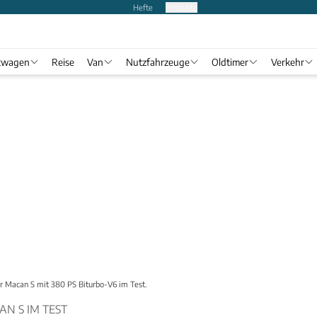
Hefte
Produkte
twagen
Reise
Van
Nutzfahrzeuge
Oldtimer
Verkehr
r Macan S mit 380 PS Biturbo-V6 im Test.
N S IM TEST