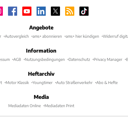
Angebote
r
Autovergleich
ams+ abonnieren
ams+ hier kündigen
Widerruf digit
Information
essum
AGB
Nutzungsbedingungen
Datenschutz
Privacy Manager
B
Heftarchiv
t
Motor Klassik
Youngtimer
Auto Straßenverkehr
Abo & Hefte
Media
Mediadaten Online
Mediadaten Print