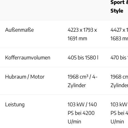
Sport 
Style
Außenmaße
4223 x 1793 x
4427 x 
1691 mm
1683 m
Kofferraumvolumen
405 bis 1580 l
470 bis 
Hubraum / Motor
1968 cm³ / 4-
1968 cm
Zylinder
Zylinde
Leistung
103 kW / 140
103 kW 
PS bei 4200
PS bei 
U/min
U/min