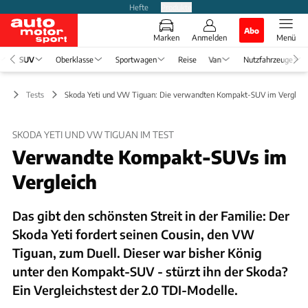
Hefte
Produkte
Abo
Marken
Anmelden
Menü
SUV
Oberklasse
Sportwagen
Reise
Van
Nutzfahrzeuge
UV
Tests
Skoda Yeti und VW Tiguan: Die verwandten Kompakt-SUV im Vergleic
SKODA YETI UND VW TIGUAN IM TEST
Verwandte Kompakt-SUVs im
Vergleich
Das gibt den schönsten Streit in der Familie: Der
Skoda Yeti fordert seinen Cousin, den VW
Tiguan, zum Duell. Dieser war bisher König
unter den Kompakt-SUV - stürzt ihn der Skoda?
Ein Vergleichstest der 2.0 TDI-Modelle.