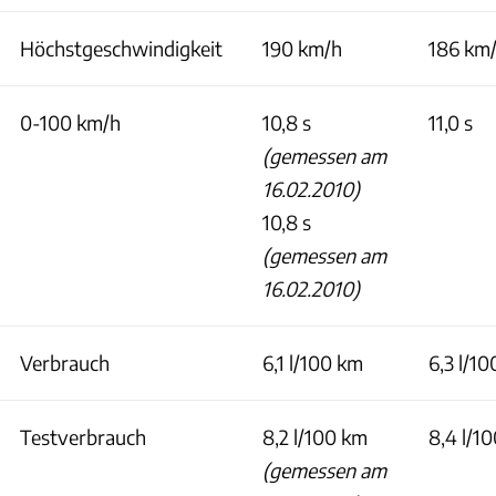
Höchstgeschwindigkeit
190 km/h
186 km
0-100 km/h
10,8 s
11,0 s
(gemessen am
16.02.2010)
10,8 s
(gemessen am
16.02.2010)
Verbrauch
6,1 l/100 km
6,3 l/1
Testverbrauch
8,2 l/100 km
8,4 l/1
(gemessen am