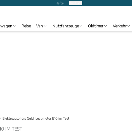
Hefte
Produkte
twagen
Reise
Van
Nutzfahrzeuge
Oldtimer
Verkehr
el Elektroauto fürs Geld: Leapmotor B10 im Test
0 IM TEST