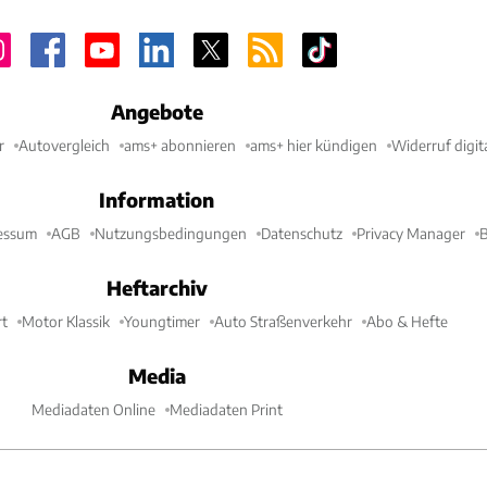
Angebote
r
Autovergleich
ams+ abonnieren
ams+ hier kündigen
Widerruf digit
Information
essum
AGB
Nutzungsbedingungen
Datenschutz
Privacy Manager
B
Heftarchiv
t
Motor Klassik
Youngtimer
Auto Straßenverkehr
Abo & Hefte
Media
Mediadaten Online
Mediadaten Print