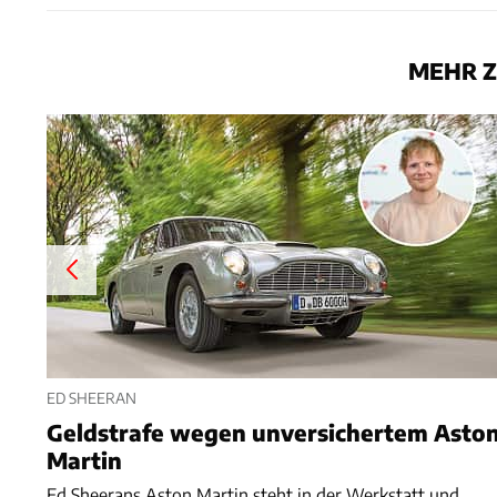
MEHR Z
ED SHEERAN
Geldstrafe wegen unversichertem Asto
Martin
Ed Sheerans Aston Martin steht in der Werkstatt und