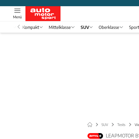
Menü
nwagen
Kompakt
Mittelklasse
SUV
Oberklasse
Spor
SUV
Tests
Vi
LEAPMOTOR B1