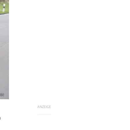
ANN
ANZEIGE
n