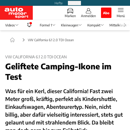
Hefte
Produkte
Abo
Marken
Anmelden
Menü
Videos
Formel 1
Kleinwagen
Kompakt
Mittelklasse
VW California 6.1 2.0 TDI Ocean
VW CALIFORNIA 6.1 2.0 TDI OCEAN
Geliftete Camping-Ikone im
Test
Was für ein Kerl, dieser California! Fast zwei
Meter groß, kräftig, perfekt als Kindershuttle,
Einkaufswagen, Abenteurertyp. Nein, nicht
billig, aber dafür vielseitig interessiert, stets gut
gelaunt und mit strahlendem Blick. Da bleibt