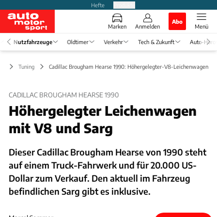
Hefte
Produkte
Abo
Marken
Anmelden
Menü
Nutzfahrzeuge
Oldtimer
Verkehr
Tech & Zukunft
Auto-Horo
ge
Tuning
Cadillac Brougham Hearse 1990: Höhergelegter-V8-Leichenwagen
CADILLAC BROUGHAM HEARSE 1990
Höhergelegter Leichenwagen
mit V8 und Sarg
Dieser Cadillac Brougham Hearse von 1990 steht
auf einem Truck-Fahrwerk und für 20.000 US-
Dollar zum Verkauf. Den aktuell im Fahrzeug
befindlichen Sarg gibt es inklusive.