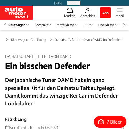
Hefte
Produkte
Abo
Marken
Anmelden
Menü
Kleinwagen
Kompakt
Mittelklasse
SUV
Oberklasse
Spo
Kleinwagen
Tuning
Daihatsu Taft Little D von DAMD im Defender-Loo
DAIHATSU TAFT LITTLE D VON DAMD
Ein bisschen Defender
Der japanische Tuner DAMD hat ein ganz
spezielles Kit für den Daihatsu Taft aufgelegt.
Damit kommt das winzige Kei Car im Defender-
Look daher.
Patrick Lang
7 Bilder
Veröffentlicht am 14.05.2021