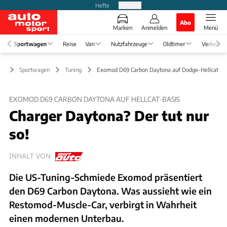
Hefte
Produkte
Abo
Marken
Anmelden
Menü
Sportwagen
Reise
Van
Nutzfahrzeuge
Oldtimer
Verkehr
Sportwagen
Tuning
Exomod D69 Carbon Daytona auf Dodge-Hellcat-Ba
EXOMOD D69 CARBON DAYTONA AUF HELLCAT-BASIS
Charger Daytona? Der tut nur
so!
INHALT VON
Die US-Tuning-Schmiede Exomod präsentiert
den D69 Carbon Daytona. Was aussieht wie ein
Restomod-Muscle-Car, verbirgt in Wahrheit
einen modernen Unterbau.