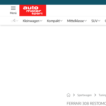
Menü
Formel 1
Kleinwagen
Kompakt
Mittelklasse
SUV
Sportwagen
Tunin
FERRARI 308 RESTOM