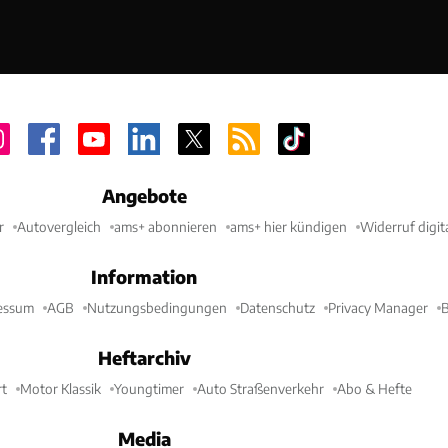
Angebote
r
Autovergleich
ams+ abonnieren
ams+ hier kündigen
Widerruf digit
Information
essum
AGB
Nutzungsbedingungen
Datenschutz
Privacy Manager
B
Heftarchiv
t
Motor Klassik
Youngtimer
Auto Straßenverkehr
Abo & Hefte
Media