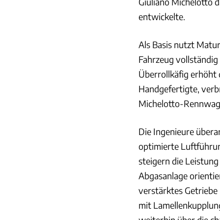
Giuliano Michelotto d
entwickelte.
Als Basis nutzt Matur
Fahrzeug vollständig 
Überrollkäfig erhöht d
Handgefertigte, verbr
Michelotto-Rennwage
Die Ingenieure übera
optimierte Luftführ
steigern die Leistung
Abgasanlage orientie
verstärktes Getriebe
mit Lamellenkupplung
weiterhin über die ch