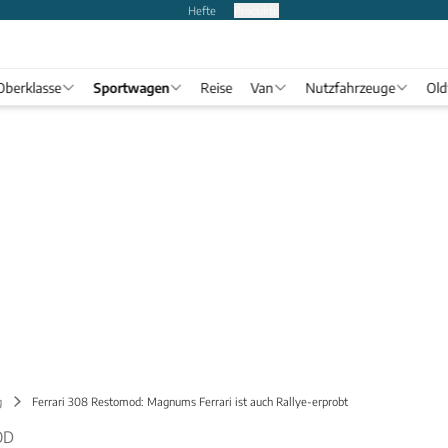
Hefte
Produkte
Oberklasse
Sportwagen
Reise
Van
Nutzfahrzeuge
Old
g
Ferrari 308 Restomod: Magnums Ferrari ist auch Rallye-erprobt
OD