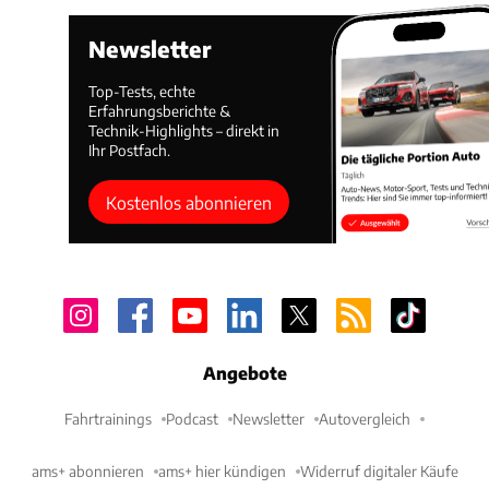
Newsletter
Top-Tests, echte
Erfahrungsberichte &
Technik-Highlights – direkt in
Ihr Postfach.
Kostenlos abonnieren
Angebote
Fahrtrainings
Podcast
Newsletter
Autovergleich
ams+ abonnieren
ams+ hier kündigen
Widerruf digitaler Käufe