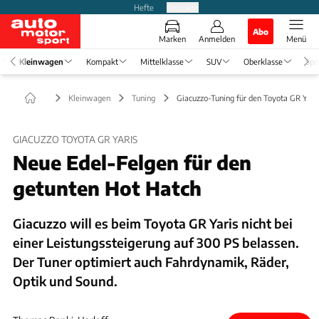
Hefte
Produkte
Abo
Marken
Anmelden
Menü
Kleinwagen
Kompakt
Mittelklasse
SUV
Oberklasse
Spo
Kleinwagen
Tuning
Giacuzzo-Tuning für den Toyota GR Yari
GIACUZZO TOYOTA GR YARIS
Neue Edel-Felgen für den
getunten Hot Hatch
Giacuzzo will es beim Toyota GR Yaris nicht bei
einer Leistungssteigerung auf 300 PS belassen.
Der Tuner optimiert auch Fahrdynamik, Räder,
Optik und Sound.