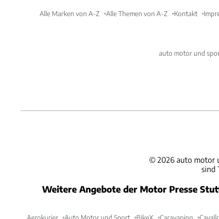
Alle Marken von A-Z
Alle Themen von A-Z
Kontakt
Impr
auto motor und spor
©
2026
auto motor 
sind
Weitere Angebote der Motor Presse Stu
Aerokurier
Auto Motor und Sport
BikeX
Caravaning
Cavall