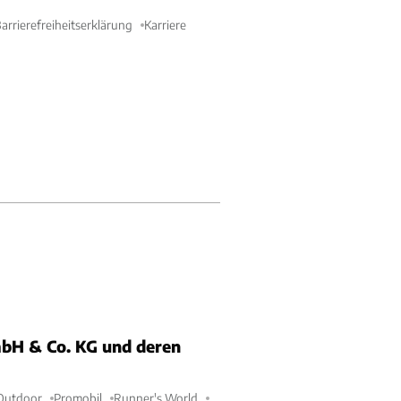
arrierefreiheitserklärung
Karriere
bH & Co. KG und deren
Outdoor
Promobil
Runner's World