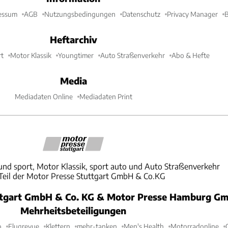
essum
AGB
Nutzungsbedingungen
Datenschutz
Privacy Manager
B
Heftarchiv
t
Motor Klassik
Youngtimer
Auto Straßenverkehr
Abo & Hefte
Media
Mediadaten Online
Mediadaten Print
und sport, Motor Klassik, sport auto und Auto Straßenverkehr
 Teil der Motor Presse Stuttgart GmbH & Co.KG
ttgart GmbH & Co. KG & Motor Presse Hamburg Gm
Mehrheitsbeteiligungen
o
Flugrevue
Klettern
mehr-tanken
Men's Health
Motorradonline