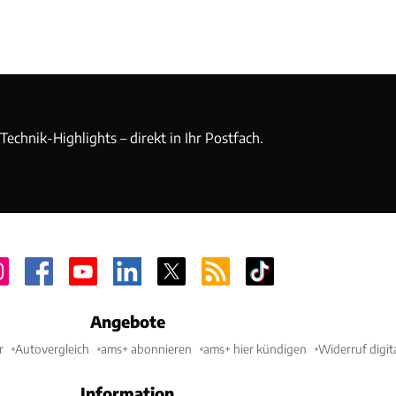
echnik-Highlights – direkt in Ihr Postfach.
Angebote
r
Autovergleich
ams+ abonnieren
ams+ hier kündigen
Widerruf digit
Information