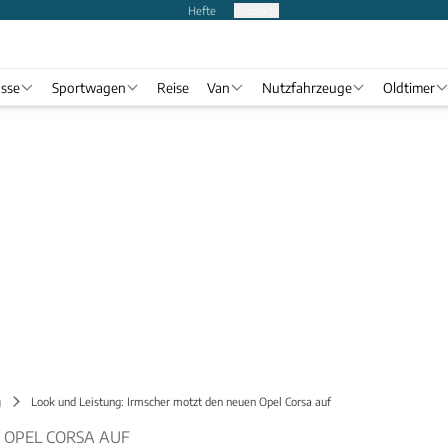
Hefte
Produkte
asse
Sportwagen
Reise
Van
Nutzfahrzeuge
Oldtimer
g
Look und Leistung: Irmscher motzt den neuen Opel Corsa auf
 OPEL CORSA AUF