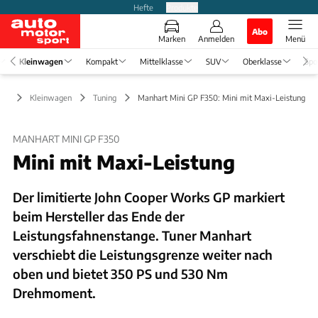
Hefte
Produkte
Abo
Marken
Anmelden
Menü
Kleinwagen
Kompakt
Mittelklasse
SUV
Oberklasse
Spo
Kleinwagen
Tuning
Manhart Mini GP F350: Mini mit Maxi-Leistung
MANHART MINI GP F350
Mini mit Maxi-Leistung
Der limitierte John Cooper Works GP markiert
beim Hersteller das Ende der
Leistungsfahnenstange. Tuner Manhart
verschiebt die Leistungsgrenze weiter nach
oben und bietet 350 PS und 530 Nm
Drehmoment.