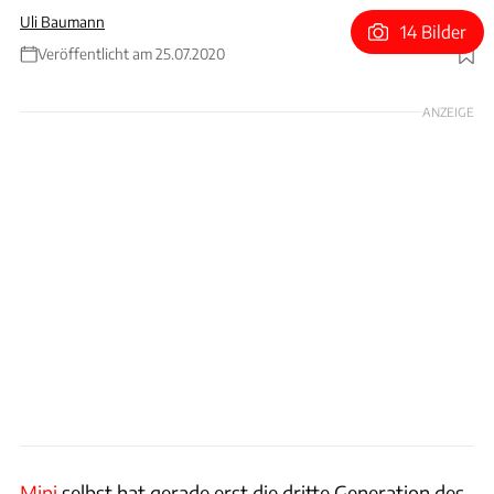
Uli Baumann
14 Bilder
Veröffentlicht am 25.07.2020
Foto: Manhart
ANZEIGE
Mini
selbst hat gerade erst die dritte Generation des