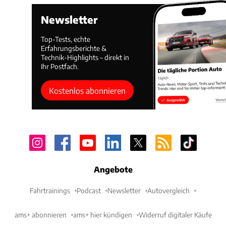
Newsletter
Top-Tests, echte
Erfahrungsberichte &
Technik-Highlights – direkt in
Ihr Postfach.
Kostenlos abonnieren
Angebote
Fahrtrainings
Podcast
Newsletter
Autovergleich
ams+ abonnieren
ams+ hier kündigen
Widerruf digitaler Käufe