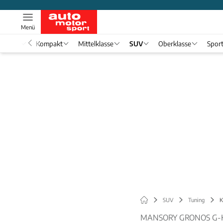
Menü
nwagen
Kompakt
Mittelklasse
SUV
Oberklasse
Spor
SUV
Tuning
K
MANSORY GRONOS G-K