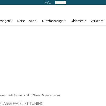
Hefte
Produkte
twagen
Reise
Van
Nutzfahrzeuge
Oldtimer
Verkehr
eine Gnade für das Facelift: Neuer Mansory Gronos
LASSE FACELIFT TUNING