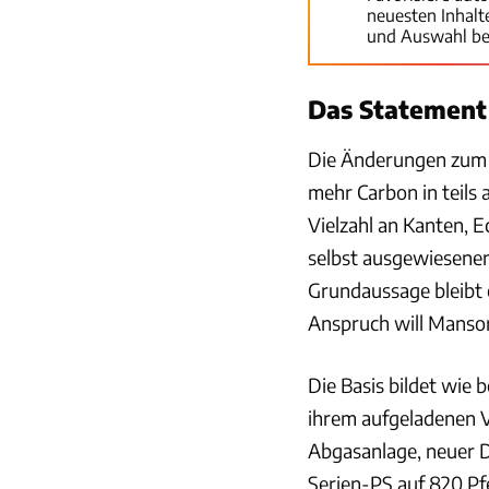
neuesten Inhal
und Auswahl be
Das Statement 
Die Änderungen zum V
mehr Carbon in teils
Vielzahl an Kanten, E
selbst ausgewiesenen 
Grundaussage bleibt o
Anspruch will Mansor
Die Basis bildet wie
ihrem aufgeladenen V
Abgasanlage, neuer 
Serien-PS auf 820 P