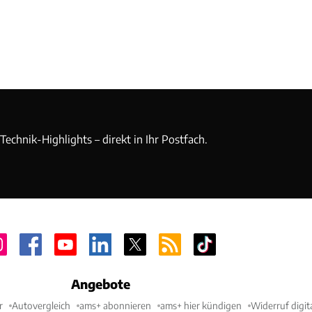
echnik-Highlights – direkt in Ihr Postfach.
Angebote
r
Autovergleich
ams+ abonnieren
ams+ hier kündigen
Widerruf digit