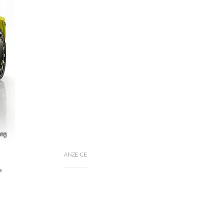
ang
ANZEIGE
"