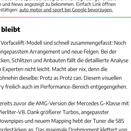
te und News angezeigt zu bekommen. Einfach Link öffnen
stätigen:
auto motor und sport bei Google bevorzugen.
bleibt
orfacelift-Modell sind schnell zusammengefasst: Noch
 angepasstem Arrangement und neue Felgen. Bei der
cken, Schlitzen und Anbauten fällt die detaillierte Analyse
Experten nicht leicht. Macht aber nix, denn die
hnehin dieselbe: Protz as Protz can. Diesem visuellen
y freilich auch im Performance-Bereich entgegengehen.
 bereits zuvor die AMG-Version der Mercedes G-Klasse mit
ierliter-V8. Dank größerer Turbos, angepasster
Downpipes und neuem Mapping hebt der Tuner die 585
ferdestärken an. Das maximale Drehmoment klettert von