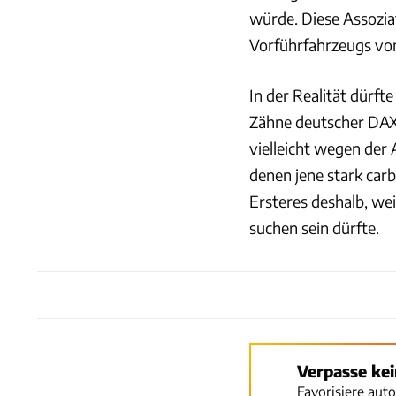
würde. Diese Assoziat
Vorführfahrzeugs vo
In der Realität dürft
Zähne deutscher DAX
vielleicht wegen der
denen jene stark car
Ersteres deshalb, we
suchen sein dürfte.
Verpasse ke
Favorisiere aut