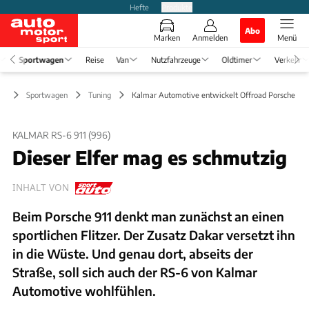
Hefte
Produkte
Abo
Marken
Anmelden
Menü
Sportwagen
Reise
Van
Nutzfahrzeuge
Oldtimer
Verkehr
Sportwagen
Tuning
Kalmar Automotive entwickelt Offroad Porsche 911 
KALMAR RS-6 911 (996)
Dieser Elfer mag es schmutzig
INHALT VON
Beim Porsche 911 denkt man zunächst an einen
sportlichen Flitzer. Der Zusatz Dakar versetzt ihn
in die Wüste. Und genau dort, abseits der
Straße, soll sich auch der RS-6 von Kalmar
Automotive wohlfühlen.