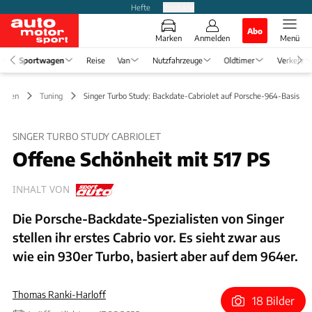
Hefte
Produkte
Abo
Marken
Anmelden
Menü
Sportwagen
Reise
Van
Nutzfahrzeuge
Oldtimer
Verkehr
wagen
Tuning
Singer Turbo Study: Backdate-Cabriolet auf Porsche-964-Basis
SINGER TURBO STUDY CABRIOLET
Offene Schönheit mit 517 PS
INHALT VON
Die Porsche-Backdate-Spezialisten von Singer
stellen ihr erstes Cabrio vor. Es sieht zwar aus
wie ein 930er Turbo, basiert aber auf dem 964er.
Thomas Ranki-Harloff
18 Bilder