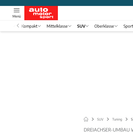
Menü
nwagen
Kompakt
Mittelklasse
SUV
Oberklasse
Spor
SUV
Tuning
S
DREIACHSER-UMBAU W