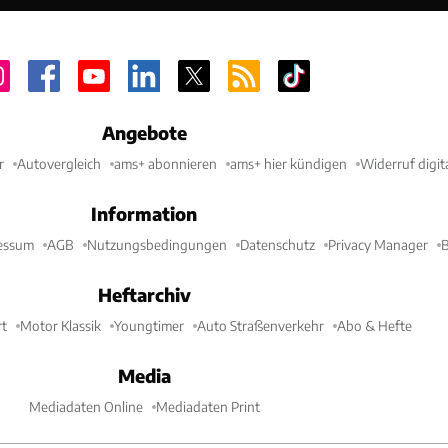
Angebote
r
Autovergleich
ams+ abonnieren
ams+ hier kündigen
Widerruf digit
Information
essum
AGB
Nutzungsbedingungen
Datenschutz
Privacy Manager
B
Heftarchiv
t
Motor Klassik
Youngtimer
Auto Straßenverkehr
Abo & Hefte
Media
Mediadaten Online
Mediadaten Print