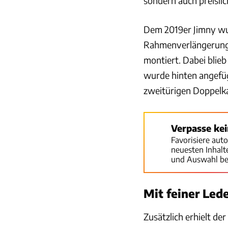
sondern auch preisli
Dem 2019er Jimny wu
Rahmenverlängerung 
montiert. Dabei blieb
wurde hinten angefüg
zweitürigen Doppelkab
Verpasse ke
Favorisiere aut
neuesten Inhal
und Auswahl be
Mit feiner Led
Zusätzlich erhielt d