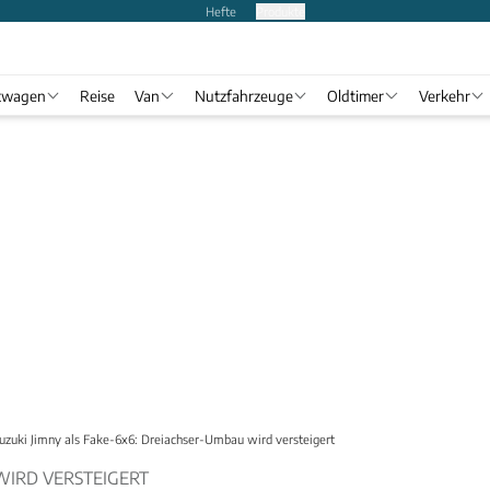
Hefte
Produkte
twagen
Reise
Van
Nutzfahrzeuge
Oldtimer
Verkehr
uzuki Jimny als Fake-6x6: Dreiachser-Umbau wird versteigert
IRD VERSTEIGERT