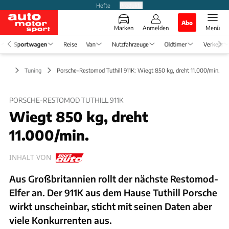
Hefte
Produkte
Abo
Marken
Anmelden
Menü
Sportwagen
Reise
Van
Nutzfahrzeuge
Oldtimer
Verkehr
gen
Tuning
Porsche-Restomod Tuthill 911K: Wiegt 850 kg, dreht 11.000/min.
PORSCHE-RESTOMOD TUTHILL 911K
Wiegt 850 kg, dreht
11.000/min.
INHALT VON
Aus Großbritannien rollt der nächste Restomod-
Elfer an. Der 911K aus dem Hause Tuthill Porsche
wirkt unscheinbar, sticht mit seinen Daten aber
viele Konkurrenten aus.