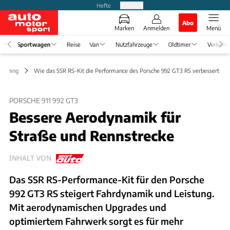
Hefte
Produkte
Abo
Marken
Anmelden
Menü
e
Sportwagen
Reise
Van
Nutzfahrzeuge
Oldtimer
Verkehr
Tuning
Wie das SSR RS-Kit die Performance des Porsche 992 GT3 RS verbessert
PORSCHE 911 992 GT3
Bessere Aerodynamik für
Straße und Rennstrecke
INHALT VON
Das SSR RS-Performance-Kit für den Porsche
992 GT3 RS steigert Fahrdynamik und Leistung.
Mit aerodynamischen Upgrades und
optimiertem Fahrwerk sorgt es für mehr