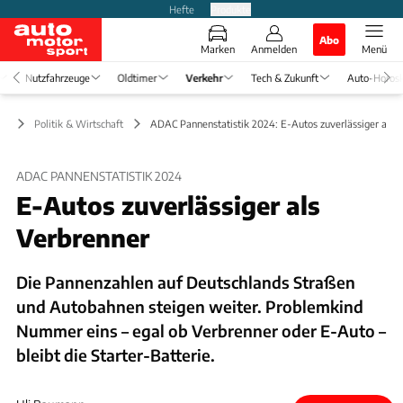
Hefte
Produkte
Abo
Marken
Anmelden
Menü
Nutzfahrzeuge
Oldtimer
Verkehr
Tech & Zukunft
Auto-Horos
hr
Politik & Wirtschaft
ADAC Pannenstatistik 2024: E-Autos zuverlässiger als 
ADAC PANNENSTATISTIK 2024
E-Autos zuverlässiger als
Verbrenner
Die Pannenzahlen auf Deutschlands Straßen
und Autobahnen steigen weiter. Problemkind
Nummer eins – egal ob Verbrenner oder E-Auto –
bleibt die Starter-Batterie.