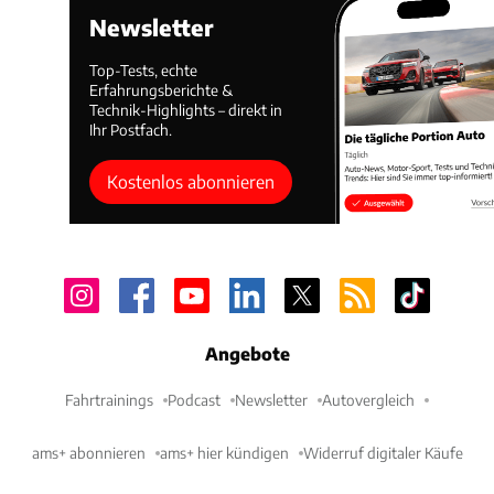
Newsletter
Top-Tests, echte
Erfahrungsberichte &
Technik-Highlights – direkt in
Ihr Postfach.
Kostenlos abonnieren
Angebote
Fahrtrainings
Podcast
Newsletter
Autovergleich
ams+ abonnieren
ams+ hier kündigen
Widerruf digitaler Käufe