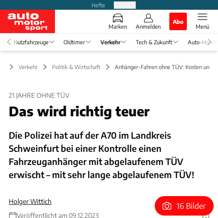
Hefte
Produkte
Abo
Marken
Anmelden
Menü
Nutzfahrzeuge
Oldtimer
Verkehr
Tech & Zukunft
Auto-Horos
Verkehr
Politik & Wirtschaft
Anhänger-Fahren ohne TÜV: Kosten und F
21 JAHRE OHNE TÜV
Das wird richtig teuer
Die Polizei hat auf der A70 im Landkreis
Schweinfurt bei einer Kontrolle einen
Fahrzeuganhänger mit abgelaufenem TÜV
erwischt – mit sehr lange abgelaufenem TÜV!
Holger Wittich
16 Bilder
Veröffentlicht am 09.12.2023