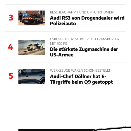
BESCHLAGNAHMT UND UMFUNKTIONIERT
3
Audi RS3 von Drogendealer wird
Polizeiauto
OSKOSH HET A1 SCHWERLASTTRANSPORTER
MIT 700 PS
4
Die stärkste Zugmaschine der
US-Armee
WERKZEUGE WAREN SCHON BESTELLT
5
Audi-Chef Döllner hat E-
Türgriffe beim Q9 gestoppt