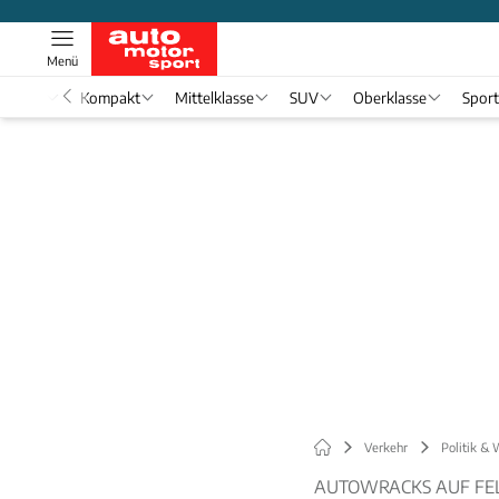
Menü
nwagen
Kompakt
Mittelklasse
SUV
Oberklasse
Spor
Verkehr
Politik & 
AUTOWRACKS AUF FE