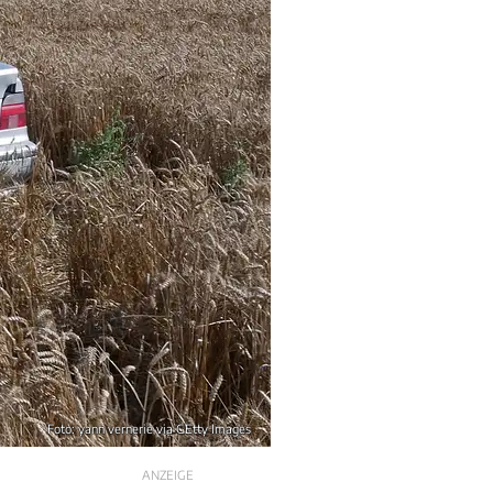
Foto: yann vernerie via GEtty Images
ANZEIGE