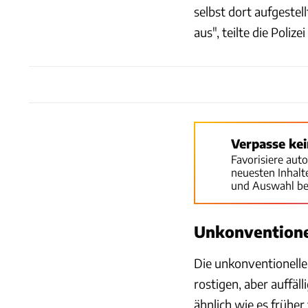
selbst dort aufgeste
aus", teilte die Poliz
Verpasse ke
Favorisiere aut
neuesten Inhal
und Auswahl be
Unkonventione
Die unkonventionelle
rostigen, aber auffäl
ähnlich wie es frühe