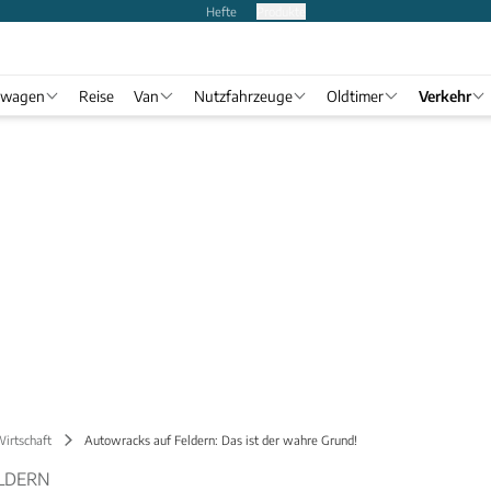
Hefte
Produkte
twagen
Reise
Van
Nutzfahrzeuge
Oldtimer
Verkehr
Wirtschaft
Autowracks auf Feldern: Das ist der wahre Grund!
LDERN