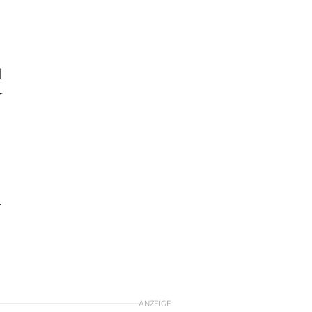
l
r
r
ANZEIGE