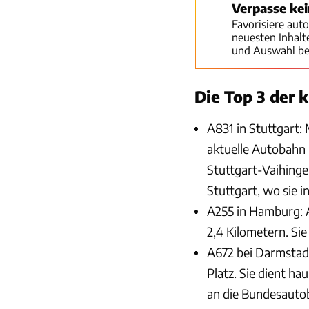
Verpasse ke
Favorisiere aut
neuesten Inhal
und Auswahl be
Die Top 3 der
A831 in Stuttgart: 
aktuelle Autobahn 
Stuttgart-Vaihinge
Stuttgart, wo sie i
A255 in Hamburg: A
2,4 Kilometern. Si
A672 bei Darmstadt
Platz. Sie dient h
an die Bundesauto