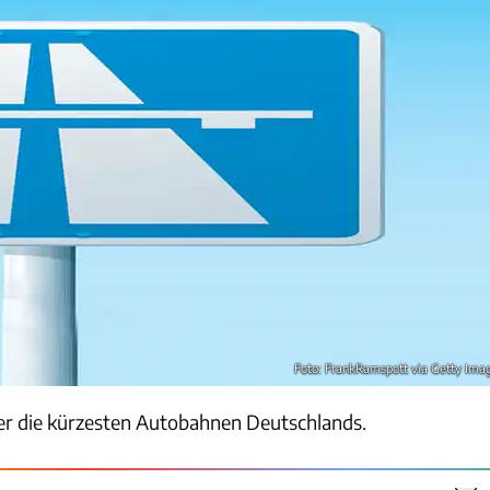
Foto: FrankRamspott via Getty Ima
ber die kürzesten Autobahnen Deutschlands.