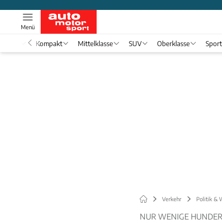
Menü
nwagen
Kompakt
Mittelklasse
SUV
Oberklasse
Spor
Verkehr
Politik & 
NUR WENIGE HUNDER