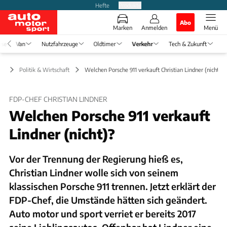
Hefte
Produkte
Abo
Marken
Anmelden
Menü
ise
Van
Nutzfahrzeuge
Oldtimer
Verkehr
Tech & Zukunft
hr
Politik & Wirtschaft
Welchen Porsche 911 verkauft Christian Lindner (nicht)?
FDP-CHEF CHRISTIAN LINDNER
Welchen Porsche 911 verkauft
Lindner (nicht)?
Vor der Trennung der Regierung hieß es,
Christian Lindner wolle sich von seinem
klassischen Porsche 911 trennen. Jetzt erklärt der
FDP-Chef, die Umstände hätten sich geändert.
Auto motor und sport verriet er bereits 2017