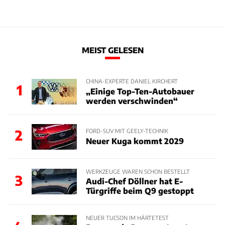
MEIST GELESEN
CHINA-EXPERTE DANIEL KIRCHERT
1
„Einige Top-Ten-Autobauer
werden verschwinden“
2
FORD-SUV MIT GEELY-TECHNIK
Neuer Kuga kommt 2029
WERKZEUGE WAREN SCHON BESTELLT
3
Audi-Chef Döllner hat E-
Türgriffe beim Q9 gestoppt
NEUER TUCSON IM HÄRTETEST