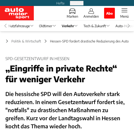
Hefte
Produkte
Abo
Marken
Anmelden
Menü
Nutzfahrzeuge
Oldtimer
Verkehr
Tech & Zukunft
Auto-Horos
hr
Politik & Wirtschaft
Hessen-SPD fordert drastische Reduzierung des Autover
SPD-GESETZENTWURF IN HESSEN
„Eingriffe in private Rechte“
für weniger Verkehr
Die hessische SPD will den Autoverkehr stark
reduzieren. In einem Gesetzentwurf fordert sie,
"notfalls" zu drastischen Maßnahmen zu
greifen. Kurz vor der Landtagswahl in Hessen
kocht das Thema wieder hoch.