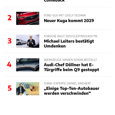
2
FORD-SUV MIT GEELY-TECHNIK
Neuer Kuga kommt 2029
PORSCHE BAUT DEN ELEKTRISCHEN 718
3
Michael Leiters bestätigt
Umdenken
WERKZEUGE WAREN SCHON BESTELLT
4
Audi-Chef Döllner hat E-
Türgriffe beim Q9 gestoppt
CHINA-EXPERTE DANIEL KIRCHERT
5
„Einige Top-Ten-Autobauer
werden verschwinden“