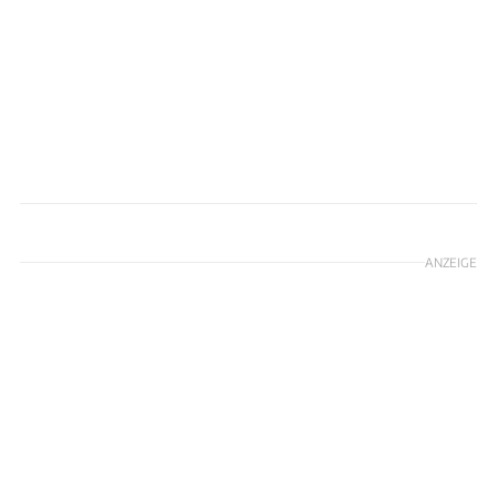
Hessischer Landtag/Gesetzentwurf SPD
ANZEIGE