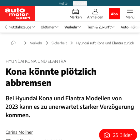
Hefte
Produkte
Abo
Marken
Anmelden
Menü
Nutzfahrzeuge
Oldtimer
Verkehr
Tech & Zukunft
Auto-Horos
Verkehr
Sicherheit
Hyundai ruft Kona und Elantra zurück
HYUNDAI KONA UND ELANTRA
Kona könnte plötzlich
abbremsen
Bei Hyundai Kona und Elantra Modellen von
2023 kann es zu unerwartet starker Verzögerung
kommen.
Carina Mollner
25 Bilder