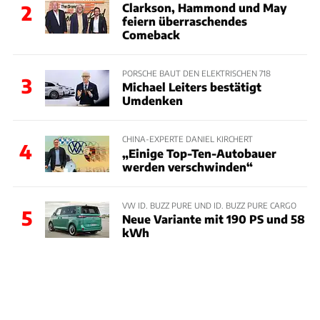
Clarkson, Hammond und May
2
feiern überraschendes
Comeback
PORSCHE BAUT DEN ELEKTRISCHEN 718
3
Michael Leiters bestätigt
Umdenken
CHINA-EXPERTE DANIEL KIRCHERT
4
„Einige Top-Ten-Autobauer
werden verschwinden“
VW ID. BUZZ PURE UND ID. BUZZ PURE CARGO
5
Neue Variante mit 190 PS und 58
kWh