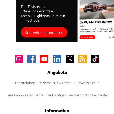
Top-Tests, echte
Erfahrungsberichte &
Technik-Highlights – direkt in
Ihr Postfach.
Kostenlos abonnieren
Angebote
Fahrtrainings
Podcast
Newsletter
Autovergleich
ams+ abonnieren
ams+ hier kündigen
Widerruf digitaler Käufe
Information