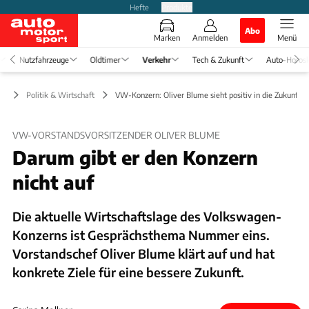
Hefte
Produkte
Abo
Marken
Anmelden
Menü
Nutzfahrzeuge
Oldtimer
Verkehr
Tech & Zukunft
Auto-Horos
hr
Politik & Wirtschaft
VW-Konzern: Oliver Blume sieht positiv in die Zukunft
VW-VORSTANDSVORSITZENDER OLIVER BLUME
Darum gibt er den Konzern
nicht auf
Die aktuelle Wirtschaftslage des Volkswagen-
Konzerns ist Gesprächsthema Nummer eins.
Vorstandschef Oliver Blume klärt auf und hat
konkrete Ziele für eine bessere Zukunft.