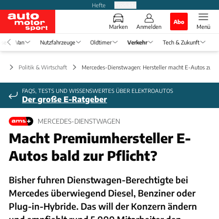
Hefte
Produkte
Abo
Marken
Anmelden
Menü
ise
Van
Nutzfahrzeuge
Oldtimer
Verkehr
Tech & Zukunft
hr
Politik & Wirtschaft
Mercedes-Dienstwagen: Hersteller macht E-Autos zur Pf
FAQS, TESTS UND WISSENSWERTES ÜBER ELEKTROAUTOS
Der große E-Ratgeber
MERCEDES-DIENSTWAGEN
Macht Premiumhersteller E-
Autos bald zur Pflicht?
Bisher fuhren Dienstwagen-Berechtigte bei
Mercedes überwiegend Diesel, Benziner oder
Plug-in-Hybride. Das will der Konzern ändern