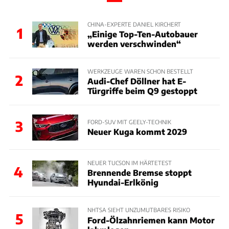
CHINA-EXPERTE DANIEL KIRCHERT
1
„Einige Top-Ten-Autobauer
werden verschwinden“
WERKZEUGE WAREN SCHON BESTELLT
2
Audi-Chef Döllner hat E-
Türgriffe beim Q9 gestoppt
3
FORD-SUV MIT GEELY-TECHNIK
Neuer Kuga kommt 2029
NEUER TUCSON IM HÄRTETEST
4
Brennende Bremse stoppt
Hyundai-Erlkönig
NHTSA SIEHT UNZUMUTBARES RISIKO
5
Ford-Ölzahnriemen kann Motor