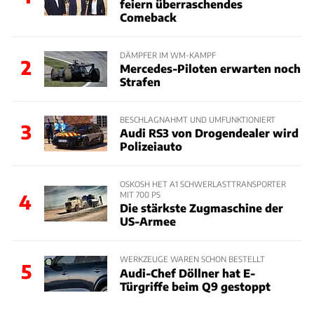
feiern überraschendes
Comeback
DÄMPFER IM WM-KAMPF
2
Mercedes-Piloten erwarten noch
Strafen
BESCHLAGNAHMT UND UMFUNKTIONIERT
3
Audi RS3 von Drogendealer wird
Polizeiauto
OSKOSH HET A1 SCHWERLASTTRANSPORTER
MIT 700 PS
4
Die stärkste Zugmaschine der
US-Armee
WERKZEUGE WAREN SCHON BESTELLT
5
Audi-Chef Döllner hat E-
Türgriffe beim Q9 gestoppt