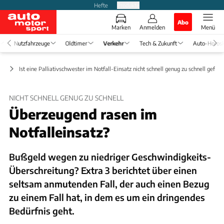
Hefte
Produkte
Abo
Marken
Anmelden
Menü
Nutzfahrzeuge
Oldtimer
Verkehr
Tech & Zukunft
Auto-Horos
er
Ist eine Palliativschwester im Notfall-Einsatz nicht schnell genug zu schnell gefah
NICHT SCHNELL GENUG ZU SCHNELL
Überzeugend rasen im
Notfalleinsatz?
Bußgeld wegen zu niedriger Geschwindigkeits-
Überschreitung? Extra 3 berichtet über einen
seltsam anmutenden Fall, der auch einen Bezug
zu einem Fall hat, in dem es um ein dringendes
Bedürfnis geht.