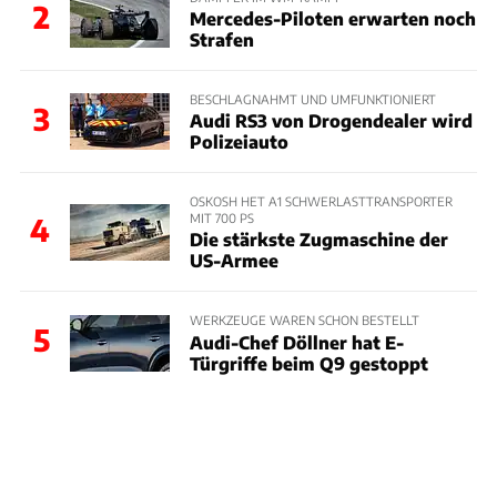
2
Mercedes-Piloten erwarten noch
Strafen
BESCHLAGNAHMT UND UMFUNKTIONIERT
3
Audi RS3 von Drogendealer wird
Polizeiauto
OSKOSH HET A1 SCHWERLASTTRANSPORTER
MIT 700 PS
4
Die stärkste Zugmaschine der
US-Armee
WERKZEUGE WAREN SCHON BESTELLT
5
Audi-Chef Döllner hat E-
Türgriffe beim Q9 gestoppt