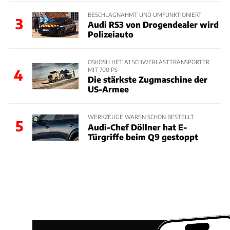
BESCHLAGNAHMT UND UMFUNKTIONIERT
3
Audi RS3 von Drogendealer wird
Polizeiauto
OSKOSH HET A1 SCHWERLASTTRANSPORTER
MIT 700 PS
4
Die stärkste Zugmaschine der
US-Armee
WERKZEUGE WAREN SCHON BESTELLT
5
Audi-Chef Döllner hat E-
Türgriffe beim Q9 gestoppt