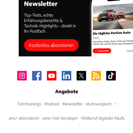
Newsletter
Top-Tests, echte
Erfahrungsberichte &
Technik-Highlights – direkt in
Ihr Postfach.
Kostenlos abonnieren
Angebote
Fahrtrainings
Podcast
Newsletter
Autovergleich
ams+ abonnieren
ams+ hier kündigen
Widerruf digitaler Käufe