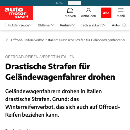
Hefte
Produkte
Abo
Marken
Anmelden
Menü
Nutzfahrzeuge
Oldtimer
Verkehr
Tech & Zukunft
Auto-Horos
en
Offroad-Reifen-Verbot in Italien: Drastische Strafen für Geländewagenfahrer droh
OFFROAD-REIFEN-VERBOT IN ITALIEN
Drastische Strafen für
Geländewagenfahrer drohen
Geländewagenfahrern drohen in Italien
drastische Strafen. Grund: das
Winterreifenverbot, das sich auch auf Offroad-
Reifen beziehen kann.