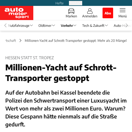
Hefte
Produkte
Abo
Marken
Anmelden
Menü
Nutzfahrzeuge
Oldtimer
Verkehr
Tech & Zukunft
Auto-Horos
 Wirtschaft
Millionen-Yacht auf Schrott-Transporter gestoppt: Mehr als 20 Mängel
HESSEN STATT ST. TROPEZ
Millionen-Yacht auf Schrott-
Transporter gestoppt
Auf der Autobahn bei Kassel beendete die
Polizei den Schwertransport einer Luxusyacht im
Wert von mehr als zwei Millionen Euro. Warum?
Diese Gespann hätte nienmals auf die Straße
gedurft.