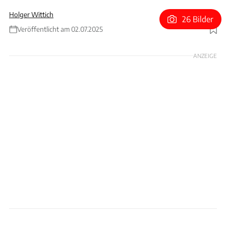
Holger Wittich
26 Bilder
Veröffentlicht am 02.07.2025
Foto: Polizei Nordhessen / tommy via Getty Images
ANZEIGE