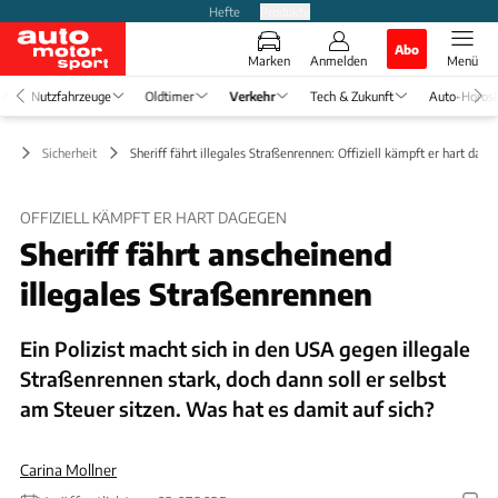
Hefte
Produkte
Abo
Marken
Anmelden
Menü
Nutzfahrzeuge
Oldtimer
Verkehr
Tech & Zukunft
Auto-Horos
hr
Sicherheit
Sheriff fährt illegales Straßenrennen: Offiziell kämpft er hart dag
OFFIZIELL KÄMPFT ER HART DAGEGEN
Sheriff fährt anscheinend
illegales Straßenrennen
Ein Polizist macht sich in den USA gegen illegale
Straßenrennen stark, doch dann soll er selbst
am Steuer sitzen. Was hat es damit auf sich?
Carina Mollner
Foto: The Florida Trident/Screenshot/https://www.youtube.com/watch?