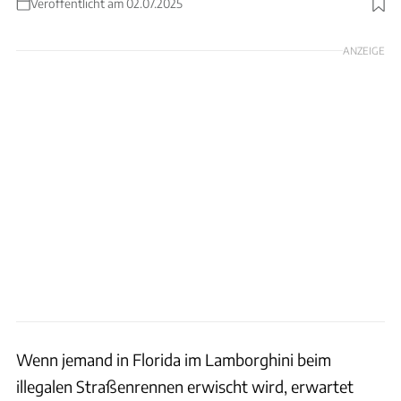
Veröffentlicht am 02.07.2025
v=72cFJpXUGJA&t=1s
ANZEIGE
Wenn jemand in Florida im Lamborghini beim
illegalen Straßenrennen erwischt wird, erwartet