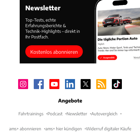
Newsletter
Top-Tests, echte
Erfahrungsberichte &
Technik-Highlights – direkt in
Ihr Postfach.
Kostenlos abonnieren
Angebote
Fahrtrainings
Podcast
Newsletter
Autovergleich
ams+ abonnieren
ams+ hier kündigen
Widerruf digitaler Käufe