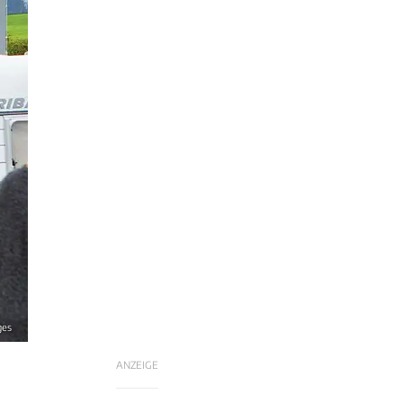
ges
ANZEIGE