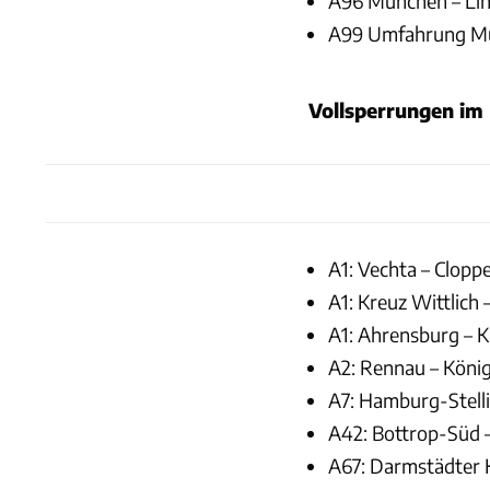
A96 München – Li
A99 Umfahrung M
Vollsperrungen im 
A1: Vechta – Cloppen
A1: Kreuz Wittlich 
A1: Ahrensburg – Kr
A2: Rennau – Königs
A7: Hamburg-Stellin
A42: Bottrop-Süd –
A67: Darmstädter Kr