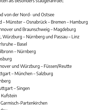
ten als besonders staugefährdet:
nd von der Nord- und Ostsee
d – Münster – Osnabrück – Bremen – Hamburg
nnover und Braunschweig – Magdeburg
t, Würzburg – Nürnberg und Passau – Linz
rlsruhe – Basel
lbronn – Nürnberg
nsburg
nover und Würzburg – Füssen/Reutte
ttgart – München – Salzburg
nberg
uttgart – Singen
 Kufstein
 Garmisch-Partenkirchen