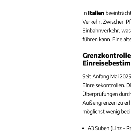
In
Italien
beeinträch
Verkehr. Zwischen P
Einbahnverkehr, was
führen kann. Eine alt
Grenzkontrolle
Einreisebesti
Seit Anfang Mai 2025
Einreisekontrollen. D
Überprüfungen durch.
Außengrenzen zu erhö
möglichst wenig beei
A3 Suben (Linz – P