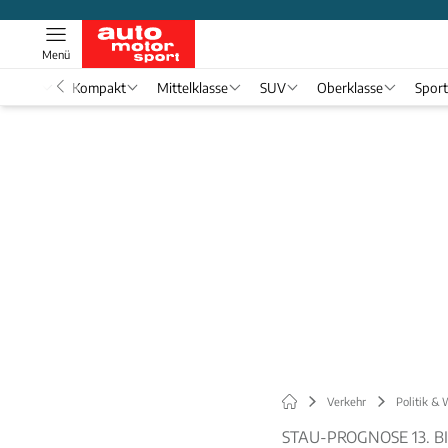
Menü
nwagen
Kompakt
Mittelklasse
SUV
Oberklasse
Spor
Verkehr
Politik & 
STAU-PROGNOSE 13. BIS