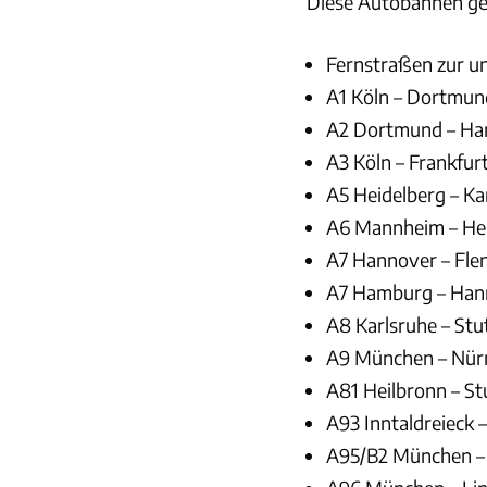
Diese Autobahnen gel
Fernstraßen zur u
A1 Köln – Dortmun
A2 Dortmund – Ha
A3 Köln – Frankfur
A5 Heidelberg – Ka
A6 Mannheim – Hei
A7 Hannover – Fle
A7 Hamburg – Han
A8 Karlsruhe – Stu
A9 München – Nür
A81 Heilbronn – St
A93 Inntaldreieck –
A95/B2 München –