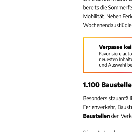
bereits die Sommerfer
Mobilität. Neben Feri
Wochenendausflügle
Verpasse ke
Favorisiere aut
neuesten Inhal
und Auswahl be
1.100 Baustell
Besonders stauanfäl
Ferienverkehr, Baust
Baustellen
den Verk