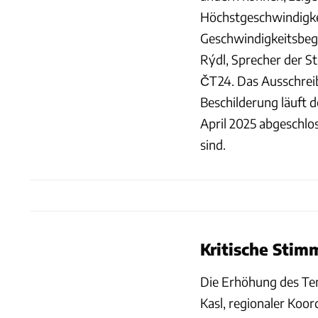
Höchstgeschwindigkei
Geschwindigkeitsbegr
Rýdl, Sprecher der S
ČT24. Das Ausschreib
Beschilderung läuft 
April 2025 abgeschlos
sind.
Kritische Stim
Die Erhöhung des Tem
Kasl, regionaler Koor