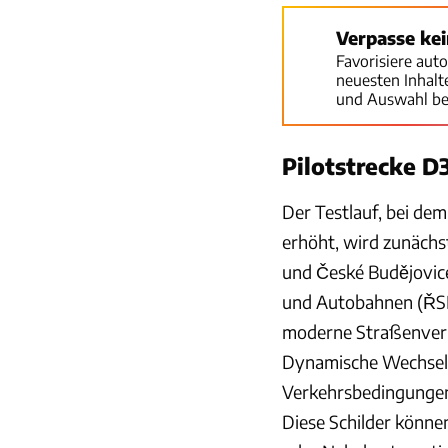
Verpasse ke
Favorisiere aut
neuesten Inhal
und Auswahl be
Pilotstrecke D
Der Testlauf, bei de
erhöht, wird zunächs
und České Budějovice
und Autobahnen (ŘSD)
moderne Straßenverhä
Dynamische Wechselv
Verkehrsbedingungen 
Diese Schilder könne