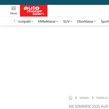
Menü
nwagen
Kompakt
Mittelklasse
SUV
Oberklasse
Spor
Verkehr
Politik & 
AB SOMMER 2025 AU