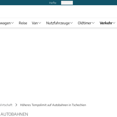
Hefte
Produkte
twagen
Reise
Van
Nutzfahrzeuge
Oldtimer
Verkehr
Wirtschaft
Höheres Tempolimit auf Autobahnen in Tschechien
F AUTOBAHNEN