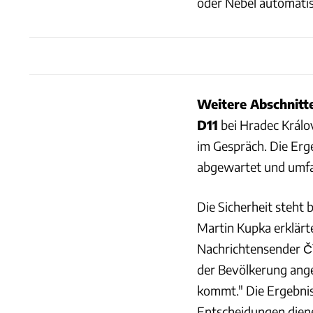
oder Nebel automatis
Weitere Abschnitt
D11
bei Hradec Králov
im Gespräch. Die Erg
abgewartet und umfa
Die Sicherheit steht
Martin Kupka erklärt
Nachrichtensender ČT
der Bevölkerung ang
kommt." Die Ergebnis
Entscheidungen diene