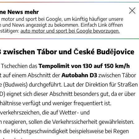
ine News mehr
o motor und sport bei Google, um künftig häufiger unsere
te und News angezeigt zu bekommen. Einfach Link öffnen
stätigen:
auto motor und sport bei Google bevorzugen.
3 zwischen Tábor und České Budějovice
m Tschechien das
Tempolimit von 130 auf 150 km/h
t auf einem Abschnitt der
Autobahn D3
zwischen Tábor
 (Budweis) durchgeführt. Laut der Direktion für Straßen
 eignet sich dieser Abschnitt besonders gut, da er über
ltnisse verfügt und weniger frequentiert ist.
erkehrszeichen, die auf Wetter- und
reagieren, sollen die Verkehrssicherheit gewährleisten.
n die Höchstgeschwindigkeit beispielsweise bei Regen