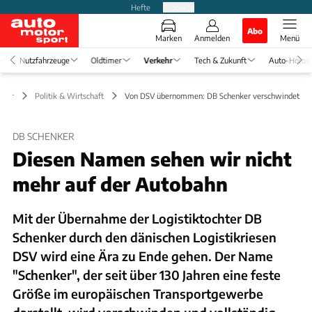
Hefte
Produkte
Abo
Marken
Anmelden
Menü
Nutzfahrzeuge
Oldtimer
Verkehr
Tech & Zukunft
Auto-Horos
kehr
Politik & Wirtschaft
Von DSV übernommen: DB Schenker verschwindet
DB SCHENKER
Diesen Namen sehen wir nicht
mehr auf der Autobahn
Mit der Übernahme der Logistiktochter DB
Schenker durch den dänischen Logistikriesen
DSV wird eine Ära zu Ende gehen. Der Name
"Schenker", der seit über 130 Jahren eine feste
Größe im europäischen Transportgewerbe