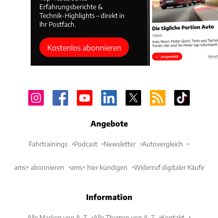
Erfahrungsberichte &
Technik-Highlights – direkt in
Ihr Postfach.
Kostenlos abonnieren
Angebote
Fahrtrainings
Podcast
Newsletter
Autovergleich
ams+ abonnieren
ams+ hier kündigen
Widerruf digitaler Käufe
Information
Alle Marken von A-Z
Alle Themen von A-Z
Kontakt