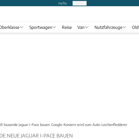
Hefte
Produkte
Oberklasse
Sportwagen
Reise
Van
Nutzfahrzeuge
Old
l tausende Jaguar I-Pace bauen: Google-Konzern wird zum Auto-Leichenfledderer
E NEUE JAGUAR I-PACE BAUEN