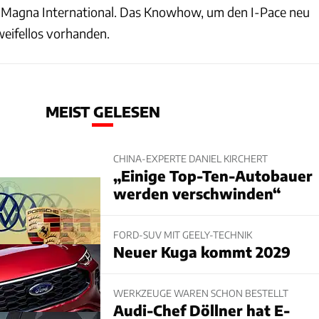
s Magna International. Das Knowhow, um den I-Pace neu
zweifellos vorhanden.
MEIST GELESEN
CHINA-EXPERTE DANIEL KIRCHERT
„Einige Top-Ten-Autobauer
werden verschwinden“
FORD-SUV MIT GEELY-TECHNIK
Neuer Kuga kommt 2029
WERKZEUGE WAREN SCHON BESTELLT
Audi-Chef Döllner hat E-