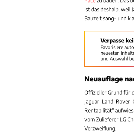
Pace
zu bauen. Das b
ist das deshalb, weil
Bauzeit sang- und kla
Verpasse ke
Favorisiere aut
neuesten Inhal
und Auswahl be
Neuauflage na
Offizieller Grund für
Jaguar-Land-Rover-C
Rentabilität" aufwies
vom Zulieferer LG Ch
Verzweiflung.