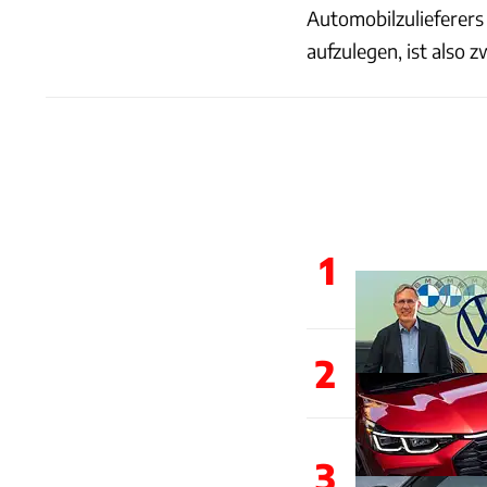
Automobilzulieferer
aufzulegen, ist also 
1
2
3