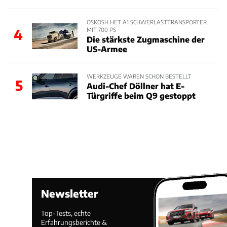
OSKOSH HET A1 SCHWERLASTTRANSPORTER
MIT 700 PS
4
Die stärkste Zugmaschine der
US-Armee
WERKZEUGE WAREN SCHON BESTELLT
5
Audi-Chef Döllner hat E-
Türgriffe beim Q9 gestoppt
Newsletter
Top-Tests, echte
Erfahrungsberichte &