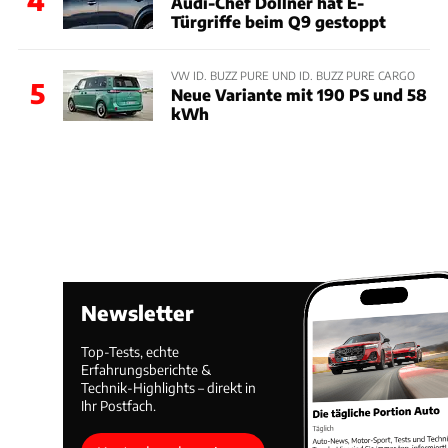
4
Audi-Chef Döllner hat E-
Türgriffe beim Q9 gestoppt
VW ID. BUZZ PURE UND ID. BUZZ PURE CARGO
5
Neue Variante mit 190 PS und 58
kWh
Newsletter
Top-Tests, echte
Erfahrungsberichte &
Technik-Highlights – direkt in
Ihr Postfach.