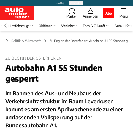
Hefte
Produkte
Abo
Marken
Anmelden
Menü
Nutzfahrzeuge
Oldtimer
Verkehr
Tech & Zukunft
Auto-Horos
hr
Politik & Wirtschaft
Zu Beginn der Osterferien: Autobahn A1 55 Stunden gesp
ZU BEGINN DER OSTERFERIEN
Autobahn A1 55 Stunden
gesperrt
Im Rahmen des Aus- und Neubaus der
Verkehrsinfrastruktur im Raum Leverkusen
kommt es am ersten Aprilwochenende zu einer
umfassenden Vollsperrung auf der
Bundesautobahn A1.