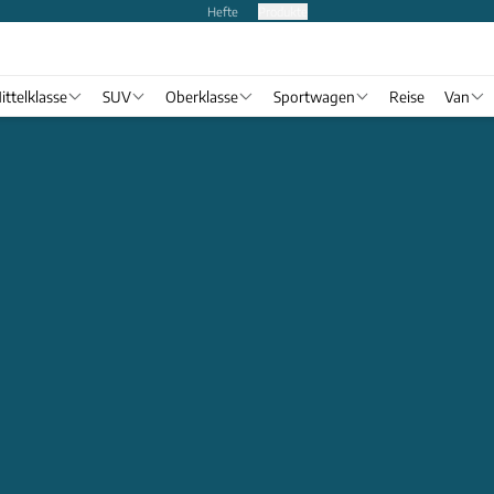
Hefte
Produkte
ittelklasse
SUV
Oberklasse
Sportwagen
Reise
Van