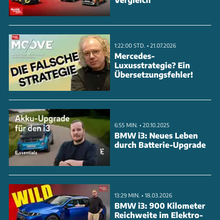
Systemleistung von bis zu 1.050 PS. Damit
beschleunigt das E-Hypercar auf eine
Höchstgeschwindigkeit von über 300 km/h. Doch
1:22:00 STD. • 21.07.2026
der Luce sorgt für heftige Diskussionen. Selbst der
Mercedes-
Luxusstrategie? Ein
ehemalige Chef-Designer zieht über den Luce her. Er
Übersetzungsfehler!
ist deutlich größer, schwerer und praktischer als
typische Ferrari-Sportwagen. Ist das noch ein echter
Ferrari oder verliert die Marke ihre DNA?
6:55 MIN. • 20.10.2025
BMW i3: Neues Leben
ANZEIGE
durch Batterie-Upgrade
13:29 MIN. • 18.03.2026
BMW i3: 900 Kilometer
Reichweite im Elektro-