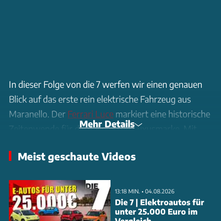
In dieser Folge von die 7 werfen wir einen genauen
Blick auf das erste rein elektrische Fahrzeug aus
Maranello. Der
Ferrari Luce
markiert eine historische
Mehr Details
Zeitenwende für die italienische Luxusmarke. Mit
einem modernen, fließenden Design, das maßgeblich
Meist geschaute Videos
von ehemaligen Apple-Designern beeinflusst wurde,
bricht der Luce optisch mit alten Traditionen. Unter
der Haube (bzw. an den Rädern) steckt pure High-
13:18 MIN. • 04.08.2026
Tech: Ein leistungsstarker Elektroantrieb mit vier
Die 7 | Elektroautos für
unter 25.000 Euro im
separaten Motoren liefert eine beeindruckende
Vergleich