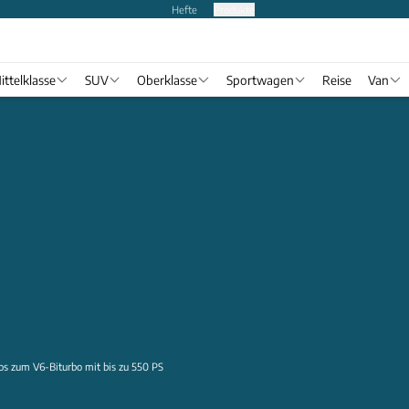
Hefte
Produkte
ittelklasse
SUV
Oberklasse
Sportwagen
Reise
Van
os zum V6-Biturbo mit bis zu 550 PS