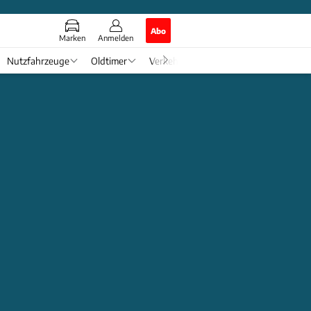
Abo
Marken
Anmelden
Nutzfahrzeuge
Oldtimer
Verkehr
Tech & Zukunft
Auto