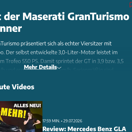
t der Maserati GranTurismo
enner
urismo präsentiert sich als echter Viersitzer mit
 Der selbst entwickelte 3,0-Liter-Motor leistet im
 Trofeo 550 PS. Damit sprintet der GT in 3,9 bzw. 3,5
Mehr Details
h und erreicht bis zu 320 km/h. Serienmäßig sind
adantrieb an Bord. Das neue Cockpit glänzt mit vier
ute Videos
in 12-Zoll-Instrumentendisplay. Trotz 4,90 Meter Länge
Leichtbau nur 1.795 kg. Der Kofferraum wächst auf 310
rten in Italien bei 181.200 Euro für den Modena. Optional
ack für 21.960 Euro. Die Auslieferung beginnt Anfang 2023
17:59 MIN. • 29.07.2026
Review: Mercedes Benz GLA