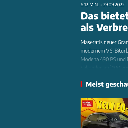
6:12 MIN.
•
29.09.2022
Das biete
als Verbr
Maseratis neuer GranT
modernem V6-Biturbo.
Modena 490 PS und im
Sekunden auf 100 km/
Luftfederung und Allr
Meist gescha
Displays, darunter e
wiegt der Aluminium-
Liter. Die Preise sta
gibt es einen Sonderl