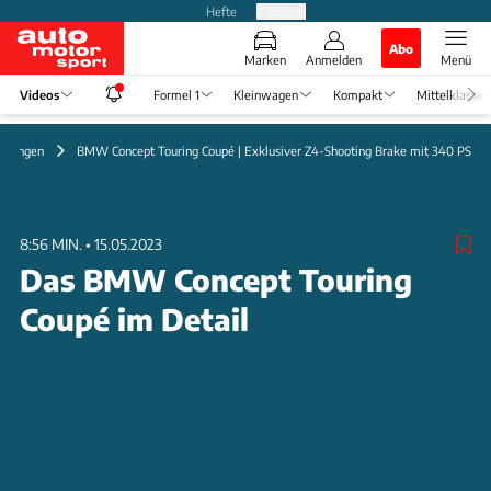
Hefte
Produkte
Abo
Marken
Anmelden
Menü
Videos
Formel 1
Kleinwagen
Kompakt
Mittelklasse
ellungen
BMW Concept Touring Coupé | Exklusiver Z4-Shooting Brake mit 340 PS
8:56 MIN.
•
15.05.2023
Das BMW Concept Touring
Coupé im Detail