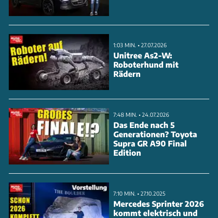
Poltrona Frau in Bicolor-Ausführung. Selbst die
Fußmatten sind damit bezogen. Die 20/21-Zoll-
Räder sind Unikate mit je 20 Speichen. Der
1:03 MIN. • 27.07.2026
Kofferraum präsentiert sich mit LED-Beleuchtung
Unitree As2-W:
Roboterhund mit
und Lederzurrriemen. Das voll fahrtüchtige
Rädern
Einzelstück verbleibt im Besitz von BMW.
ANZEIGE
7:48 MIN. • 24.07.2026
Das Ende nach 5
Generationen? Toyota
Supra GR A90 Final
Edition
7:10 MIN. • 27.10.2025
Mercedes Sprinter 2026
kommt elektrisch und