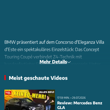
BMW präsentiert auf dem Concorso d'Eleganza Villa
d'Este ein spektakuläres Einzelstück: Das Concept
Touring Coupé verbindet Z4-Technik mit
Mehr Details
handgefertigter Shooting Brake-Karosserie. Unter
der Haube arbeitet der 340 PS starke 3,0-Liter-
Meist geschaute Videos
Reihensechszylinder des M40i. Die Karosserie wurde
von Superstile in Turin per Hand gefertigt, der
speziell entwickelte Lack 'Sparkling Lario' enthält
17:59 MIN. • 29.07.2026
blaue Glassplitter für besonderen Tiefeneffekt. Im
Review: Mercedes Benz
GLA
Innenraum dominiert feinstes Nappaleder von