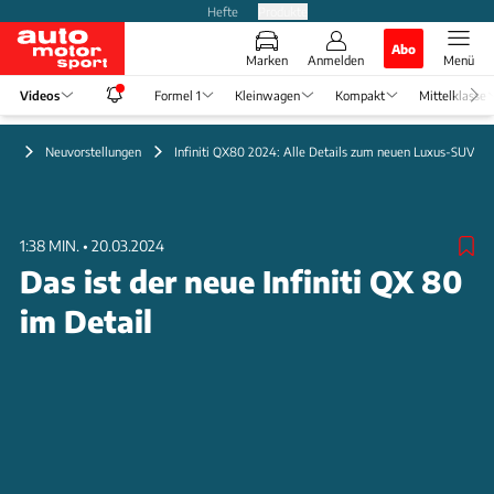
Hefte
Produkte
Abo
Marken
Anmelden
Menü
Videos
Formel 1
Kleinwagen
Kompakt
Mittelklasse
eo
Neuvorstellungen
Infiniti QX80 2024: Alle Details zum neuen Luxus-SUV
1:38 MIN.
•
20.03.2024
Das ist der neue Infiniti QX 80
im Detail