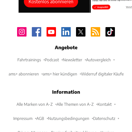
Kostenlos abonnieren
Angebote
Fahrtrainings
Podcast
Newsletter
Autovergleich
ams+ abonnieren
ams+ hier kündigen
Widerruf digitaler Käufe
Quasi unsichtbare Dachsäulen simulieren eine
durchgehende Glasfläche und ein scheinbar
Information
schwebendes Dach, die dem Trumm einen Hauch
Alle Marken von A-Z
Alle Themen von A-Z
Kontakt
von Leichtigkeit verleihen. Auch das Dach besteht
überwiegend aus Glas, was wiederum für viel Licht
Impressum
AGB
Nutzungsbedingungen
Datenschutz
im Innenraum sorgen und so zu einem optimierten