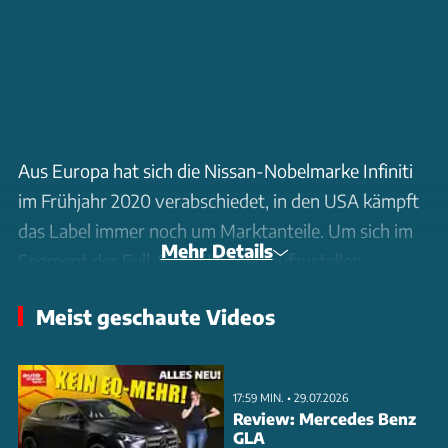
Aus Europa hat sich die Nissan-Nobelmarke Infiniti
im Frühjahr 2020 verabschiedet, in den USA kämpft
das Label immer noch um Marktanteile. Um sich im
Mehr Details
Segment der Full-Size-SUV neu aufzustellen,
erfinden sich die Japaner in Sachen Design mal
Meist geschaute Videos
wieder neu. Das 2023 in Pebble Beach vorgestellte
Concept Car QX Monograph zeigte, wohin die Reise
geht. Zudem gab die Studie einen sehr konkreten
17:59 MIN. • 29.07.2026
Ausblick auf den neuen QX80.
Review: Mercedes Benz
GLA