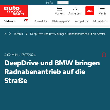
Hefte
Produkte
Abo
Marken
Anmelden
Menü
Videos
Formel 1
Kleinwagen
Kompakt
Mittelklasse
Video
Technik
DeepDrive und BMW bringen Radnabenantrieb auf die Straße
4:02 MIN.
•
17.07.2024
DeepDrive und BMW bringen
Radnabenantrieb auf die
Straße