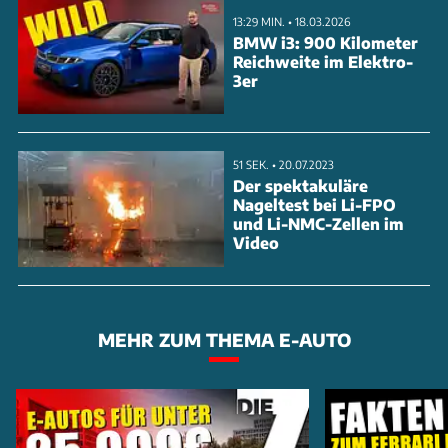
13:29 MIN. • 18.03.2026
BMW i3: 900 Kilometer
Reichweite im Elektro-
3er
51 SEK. • 20.07.2023
Der spektakuläre
Nageltest bei Li-FPO
und Li-NMC-Zellen im
Video
Fünf Wochen dauert die Produktion eines einzelnen
Fahrzeugs. Einer der ersten Kunden war Nico
Rosberg, der Formel-1-Weltmeister von 2016. Erste
MEHR ZUM THEMA E-AUTO
Probefahrten im Elektro-Hypercar und die Lieferung
an seinen Wohnsitz in Monaco kurz vor
Weihnachten 2022 hat Rosberg auf für ihn typische