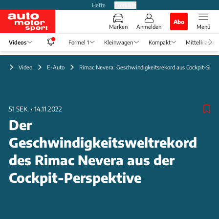
Hefte
Produkte
Abo
Marken
Anmelden
Menü
Videos
Formel 1
Kleinwagen
Kompakt
Mittelklasse
Video
E-Auto
Rimac Nevera: Geschwindigkeitsrekord aus Cockpit-Sicht
51 SEK.
•
14.11.2022
Der
Geschwindigkeitsweltrekord
des Rimac Nevera aus der
Cockpit-Perspektive