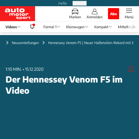
Hefte
Produkte
Abo
Marken
Anmelden
Menü
Videos
Formel 1
Kleinwagen
Kompakt
Mittelklasse
eo
Neuvorstellungen
Hennessey Venom F5 | Neuer Halbmeilen-Rekord mit 357 
1:10 MIN.
•
15.12.2020
Der Hennessey Venom F5 im
Video