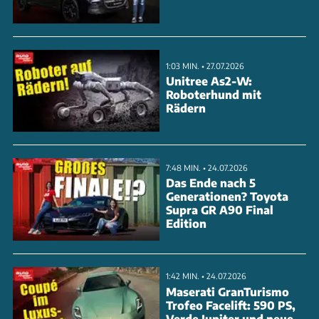
Sekunden. Der 6,6-Liter-Twin-Turbo-V8 mit dem
passenden Namen 'Fury' macht seinem Namen alle
Ehre. Firmenchef John Hennessey kündigte bereits
1:03 MIN. • 27.07.2026
an, bei kühleren Temperaturen einen weiteren
Unitree As2-W:
Roboterhund mit
Rekordversuch zu starten.
Rädern
ANZEIGE
7:48 MIN. • 24.07.2026
Das Ende nach 5
Generationen? Toyota
Supra GR A90 Final
Edition
1:42 MIN. • 24.07.2026
Maserati GranTurismo
Trofeo Facelift: 590 PS,
Verde Jupiter und neue