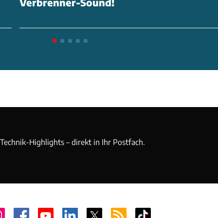
Verbrenner-Sound!
andere fossile Brennstoffe nötig sind. Und zwar aus
e, unzuverlässige Produkt-Designs und eine
 auf stinkende und laute Benzin- oder
 angewiesen ist, behindern das fantastische Erlebnis de
 Natur grundlegend", sagt Ben Parker. Der L1 sei darauf
chst ungetrübtes Outdoor-Erlebnis zu ermöglichen.
echnik-Highlights – direkt in Ihr Postfach.
ss: Folgerichtig bietet der Lightship an Bord allerlei
d Konnektivitätslösungen. So dient ein mit der
bestücktes Tablet als Kommandozentrale. Im Wohnmodu
en ausfahren. Er ist dann 3,05 Meter hoch und bietet je nac
er sechs Schlafplätze. Der Schlafbereich befindet sich im