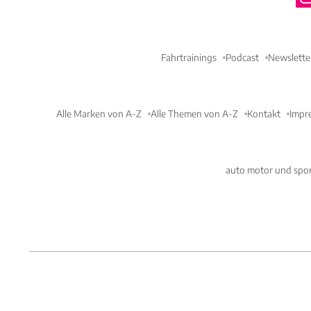
Bug. Es schließen si
untergebracht. Weiter
Fahrtrainings
Podcast
Newslette
Das Interieur-Design 
Verstaumöglichkeiten 
Zudem bietet der L1
Alle Marken von A-Z
Alle Themen von A-Z
Kontakt
Impr
Spülmaschine in der 
überwiegenden Teilen
auto motor und spor
Grundpreis? 125.000 D
Wohnwagen auch schon
umgerechnet etwa 118
für Ende 2024 angekünd