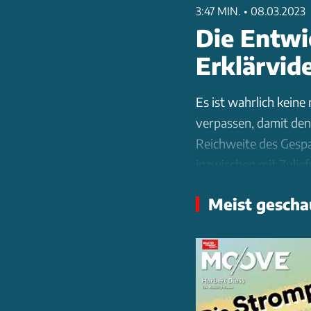
3:47 MIN.
•
08.03.2023
Die Entwi
Erklärvid
Es ist wahrlich keine
verpassen, damit den
Reichweite des Gespan
inzwischen mit Zulie
elektrischer Antriebs
Meist gescha
jeweiligen Entwickl
zwei 48-Volt-Antrieb
Traktionshilfe im ni
So konsequent wie di
Lightship ist aber n