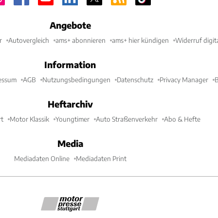
ch der Wohn- und Kochbereich an; das Bad ist im Heck
e Grundrisse scheint Lightship bislang nicht zu planen.
Angebote
r
Autovergleich
ams+ abonnieren
ams+ hier kündigen
Widerruf digit
wirkt auf ersten Bildern offen, hell und sehr geradlinig.
bieten sich in erster Linie unterhalb der Sitzflächen.
Information
 Gimmicks wie eine ausziehbare Außenküche und eine
essum
AGB
Nutzungsbedingungen
Datenschutz
Privacy Manager
B
Onboard-Küche sowie nachhaltige Materialien, die zum
 aus recycelten Stoffen bestehen.
Heftarchiv
t
Motor Klassik
Youngtimer
Auto Straßenverkehr
Abo & Hefte
ANZEIG
Media
Mediadaten Online
Mediadaten Print
ollar! Ein Preisschild trägt der (solar-)elektrische
. Der Starttarif beträgt 125.000 Dollar, was aktuell
.500 Euro entspricht. Obwohl die Serienproduktion erst
igt ist, lässt sich der Lightship L1 jetzt schon für eine