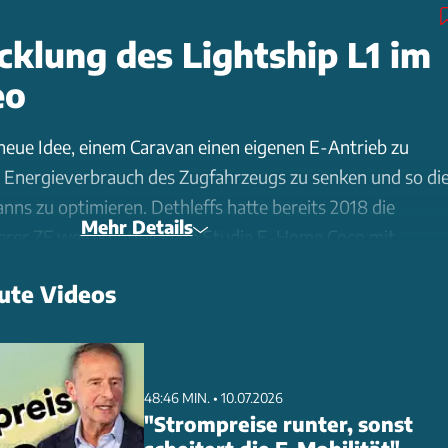
cklung des Lightship L1 im
eo
 neue Idee, einem Caravan einen eigenen E-Antrieb zu
 Energieverbrauch des Zugfahrzeugs zu senken und so di
ns zu optimieren. Dethleffs hatte bereits 2018 die
Mehr Details
ferer ZF weiterentwickelte Studie E-Home Coco mit
einheit präsentiert. Alko und Knaus zeigten 2019 mit ihren
ute Videos
ungspartnern Huber Automotive AG und Bosch Engineerin
ssysteme, die jedoch eher als Stromgeneratoren und
edrigeren Geschwindigkeitsbereich gedacht waren.
48:46 MIN. • 10.07.2026
e Köpfe hinter dem erst 2020 gegründeten Start-up
"Strompreise runter, sonst
och kein Caravan-Hersteller dieses Thema angegangen.