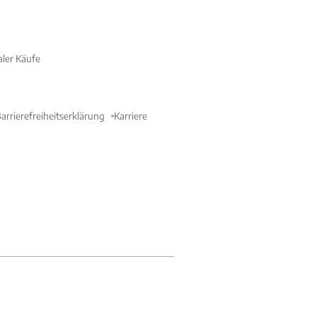
aler Käufe
arrierefreiheitserklärung
Karriere
E