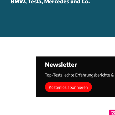
BMW, Tesla, Mercedes und Co.
Heizen kein Gas oder 
Prinzip: "Ineffizient
Stromversorgung, die
Propangasgeneratoren
Reisens in der freien
ausgelegt, ein mögli
Newsletter
Top-Tests, echte Erfahrungsberichte & T
Bisher nur ein Grundri
vernetzte Systeme un
Kostenlos abonnieren
entsprechenden App 
lässt er sich nach ob
Konfiguration vier od