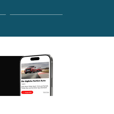
s
ANZEIGE
s
h