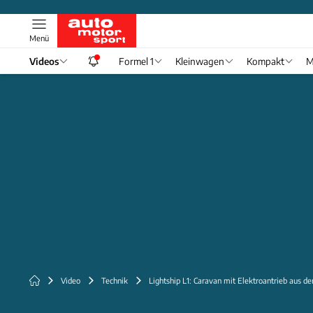
Menü
Videos
Formel 1
Kleinwagen
Kompakt
M
Video
Technik
Lightship L1: Caravan mit Elektroantrieb aus d