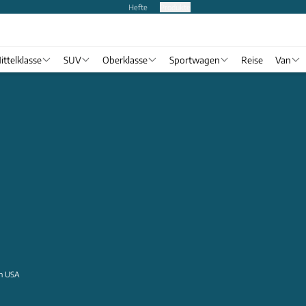
Hefte
Produkte
ittelklasse
SUV
Oberklasse
Sportwagen
Reise
Van
en USA