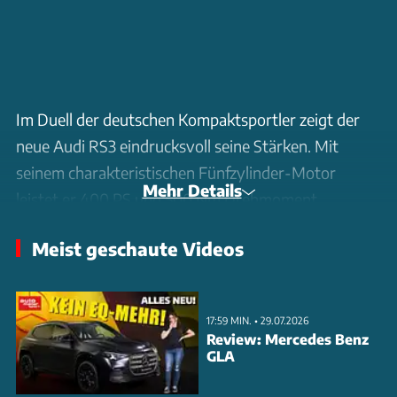
Im Duell der deutschen Kompaktsportler zeigt der
neue Audi RS3 eindrucksvoll seine Stärken. Mit
seinem charakteristischen Fünfzylinder-Motor
Mehr Details
leistet er 400 PS und 500 Nm Drehmoment.
Besonders beeindruckend: Die neue Nordschleifen-
Meist geschaute Videos
Bestzeit von 7:33,123 Minuten. Damit distanziert er
sowohl den BMW M2 mit seinem 480 PS starken
Reihensechszylinder als auch den Mercedes-AMG
17:59 MIN. • 29.07.2026
CLA 45 S mit 421 PS deutlich. Der Sprint von 0 auf
Review: Mercedes Benz
GLA
100 km/h gelingt dem RS3 in nur 3,8 Sekunden -
trotz geringerer Maximalleistung schneller als der