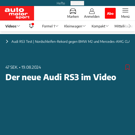
Hefte
Produkte
Abo
Marken
Anmelden
Menü
Videos
Formel 1
Kleinwagen
Kompakt
Mittelklasse
en
Audi RS3 Test | Nordschleifen-Rekord gegen BMW M2 und Mercedes-AMG CLA 4
47 SEK.
•
19.08.2024
Der neue Audi RS3 im Video