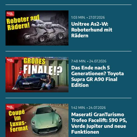
M2. Dazu überzeugt der Ingolstädter mit dem
günstigsten Einstiegspreis von 68.000 Euro. Der
1:03 MIN. • 27.07.2026
variable Allradantrieb und das geringste Gewicht
Unitree As2-W:
Roboterhund mit
von 1.640 kg machen den RS3 zum derzeit
Rädern
dynamischsten Kompaktsportler seiner Klasse.
ANZEIGE
7:48 MIN. • 24.07.2026
Das Ende nach 5
Generationen? Toyota
Supra GR A90 Final
Edition
1:42 MIN. • 24.07.2026
Maserati GranTurismo
Trofeo Facelift: 590 PS,
Verde Jupiter und neue
Funktionen