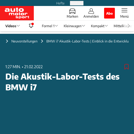
Hefte
Produkte
Abo
Marken
Anmelden
Menü
Videos
Formel 1
Kleinwagen
Kompakt
Mittelklasse
eo
Neuvorstellungen
BMW i7 Akustik-Labor-Tests | Einblick in die Entwicklung
1:27 MIN.
•
21.02.2022
Die Akustik-Labor-Tests des
BMW i7