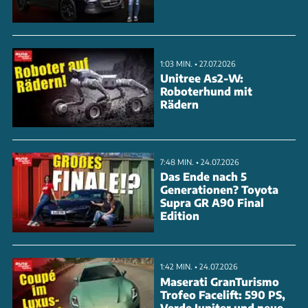
untersucht. So gewährleistet der Hersteller, dass
Fahrgeräusche und Vibrationen minimiert werden
und der Innenraum des i7 zu einer Oase der Ruhe
1:03 MIN. • 27.07.2026
wird. Von der Aerodynamik über Dämmmaterialien
Unitree As2-W:
Roboterhund mit
bis hin zu den Reifen, jedes Detail wurde optimiert,
Rädern
um die Kabinengeräusche auf ein absolutes Minimum
zu reduzieren.
7:48 MIN. • 24.07.2026
ANZEIGE
Das Ende nach 5
Generationen? Toyota
Supra GR A90 Final
Edition
1:42 MIN. • 24.07.2026
Maserati GranTurismo
Trofeo Facelift: 590 PS,
Verde Jupiter und neue