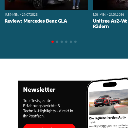
BMW diese Herausforderung gemeistert haben und
17:59 MIN. • 29.07.2026
1:03 MIN. • 27.07.2026
werfen Sie einen Blick hinter die Kulissen der
Review: Mercedes Benz GLA
Unitree As2-W:
akustischen Feinabstimmung, die den BMW i7 zu
Rädern
einem der leisesten Autos auf dem Markt macht.
ANZEIGE
Newsletter
Top-Tests, echte
Erfahrungsberichte &
Technik-Highlights – direkt in
Ihr Postfach.