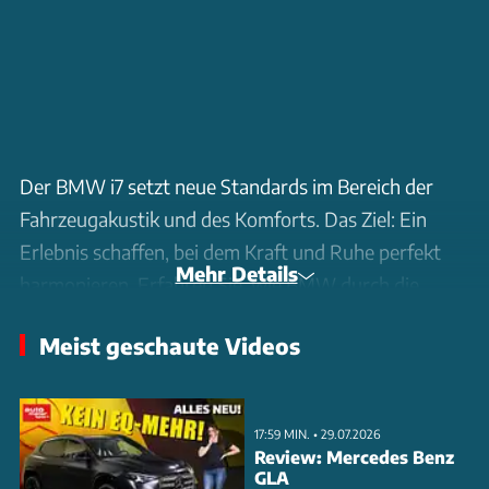
Der BMW i7 setzt neue Standards im Bereich der
Fahrzeugakustik und des Komforts. Das Ziel: Ein
Erlebnis schaffen, bei dem Kraft und Ruhe perfekt
Mehr Details
harmonieren. Erfahren Sie, wie BMW durch die
Akustik-Labor-Tests eine außergewöhnliche
Meist geschaute Videos
Geräuschisolierung für die elektrische Oberklasse-
Limousine erreicht.
17:59 MIN. • 29.07.2026
Innerhalb des Entwicklungsprozesses hat BMW jede
Review: Mercedes Benz
Komponente des i7 auf ihre akustische Wirkung hin
GLA